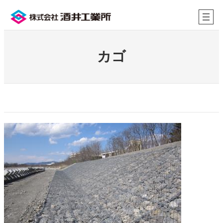
内
容
を
ス
キ
カゴ
ッ
プ